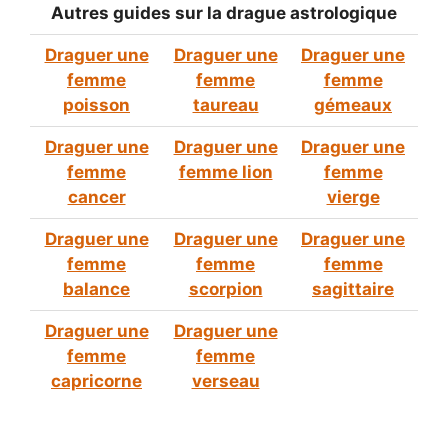
Autres guides sur la drague astrologique
Draguer une
Draguer une
Draguer une
femme
femme
femme
poisson
taureau
gémeaux
Draguer une
Draguer une
Draguer une
femme
femme lion
femme
cancer
vierge
Draguer une
Draguer une
Draguer une
femme
femme
femme
balance
scorpion
sagittaire
Draguer une
Draguer une
femme
femme
capricorne
verseau