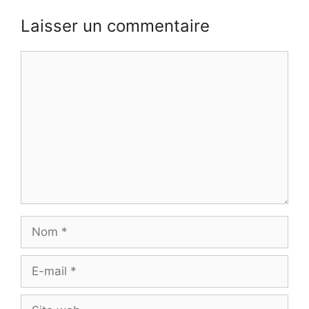
Laisser un commentaire
Commentaire
Nom
E-
mail
Site